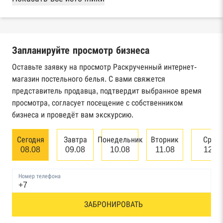
Реестры ЕГРЮЛ и ЕГРИП Федеральной
налоговой службы России
Запланируйте просмотр бизнеса
Реестр государственных контрактов
Федерального казначейства
Оставьте заявку на просмотр Раскрученный интернет-
магазин постельного белья. С вами свяжется
Картотека арбитражных дел Высшего
представитель продавца, подтвердит выбранное время
арбитражного суда
просмотра, согласует посещение с собственником
бизнеса и проведёт вам экскурсию.
Единый федеральный реестр сведений о
банкротстве юридических лиц
Сегодня
Завтра
Понедельник
Вторник
Сред
08.08
09.08
10.08
11.08
12.0
Единый федеральный реестр сведений о
банкротстве физических лиц
Номер телефона
Реестр товарных знаков и знаков обслуживания
ЗАБРОНИРОВАТЬ
Роспатента