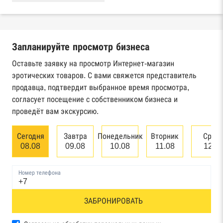
Реестры ЕГРЮЛ и ЕГРИП Федеральной
налоговой службы России
Запланируйте просмотр бизнеса
Реестр государственных контрактов
Федерального казначейства
Оставьте заявку на просмотр Интернет-магазин
эротических товаров. С вами свяжется представитель
Картотека арбитражных дел Высшего
продавца, подтвердит выбранное время просмотра,
арбитражного суда
согласует посещение с собственником бизнеса и
проведёт вам экскурсию.
Единый федеральный реестр сведений о
банкротстве юридических лиц
Сегодня
Завтра
Понедельник
Вторник
Сред
08.08
09.08
10.08
11.08
12.0
Единый федеральный реестр сведений о
банкротстве физических лиц
Номер телефона
Реестр товарных знаков и знаков обслуживания
ЗАБРОНИРОВАТЬ
Роспатента