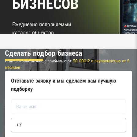
БИЗНЕСОВ
Ежедневно пополняемый
каталог объектов
Перейти в TG-
Сделать подбор бизнеса
канал
Подбрем вам бизнес с прибылью от
50 000 ₽ и окупаемостью от 5
месяцев
Отставьте заявку и мы сделаем вам лучшую
подборку