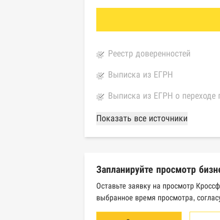
Реестр доверенностей
Выписка из ЕГРН
Выписка из ЕГРН о переходе 
База Росстата
Показать все источники
Реестры ЕГРЮЛ и ЕГРИП Фед
Реестр государственных кон
Запланируйте просмотр бизн
Картотека арбитражных дел 
Оставьте заявку на просмотр Кроссф
выбранное время просмотра, соглас
Единый федеральный реестр 