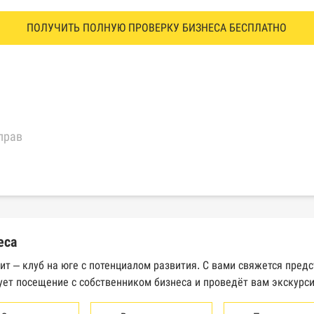
ПОЛУЧИТЬ ПОЛНУЮ ПРОВЕРКУ БИЗНЕСА БЕСПЛАТНО
прав
еральной налоговой службы России
трактов Федерального казначейства
еса
Высшего арбитражного суда
ит – клуб на юге с потенциалом развития. С вами свяжется пред
ует посещение с собственником бизнеса и проведёт вам экскурс
сведений о банкротстве юридических лиц