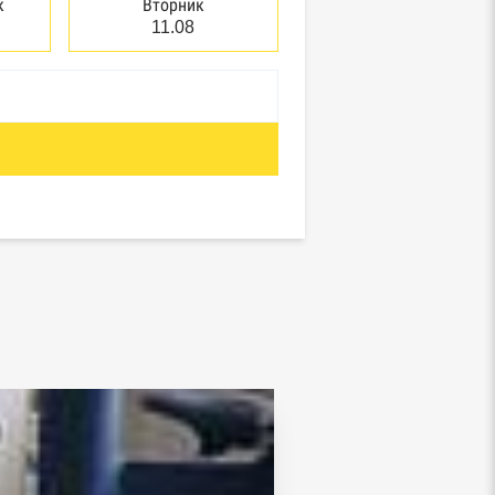
к
Вторник
11.08
отребнадзор, Росприроднадзор,