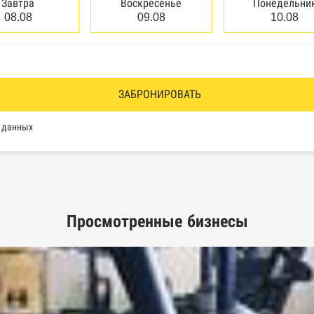
сведений о банкротстве физических лиц
Завтра
Воскресенье
Понедельни
08.08
09.08
10.08
аков обслуживания Роспатента
водства Федеральной службы судебных приставов
ии эмитентами ценных бумаг
ЗАБРОНИРОВАТЬ
оль, Росздравнадзор, Рособрнадзор, Роскомнадзор, Росп
х данных
еестр недобросовестных поставщиков
Просмотренные бизнесы
ых лиц
рактов