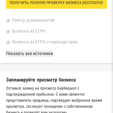
ПОЛУЧИТЬ ПОЛНУЮ ПРОВЕРКУ БИЗНЕСА БЕСПЛАТНО
Реестр доверенностей
Выписка из ЕГРН
Выписка из ЕГРН о переходе прав
База Росстата
Показать все источники
Реестры ЕГРЮЛ и ЕГРИП Федеральной
налоговой службы России
Запланируйте просмотр бизнеса
Реестр государственных контрактов
Федерального казначейства
Оставьте заявку на просмотр Барбершоп с
подтвержденной прибылью. С вами свяжется
Картотека арбитражных дел Высшего
представитель продавца, подтвердит выбранное время
арбитражного суда
просмотра, согласует посещение с собственником
бизнеса и проведёт вам экскурсию.