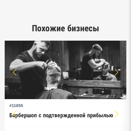
Google панорамы, Яндекс.Карты
Единый реестр малого и среднего
Похожие бизнесы
предпринимательства ФНС
#11655
Барбершоп с подтвержденной прибылью