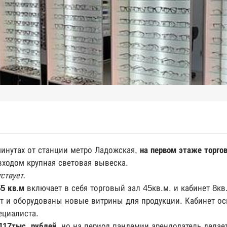
инутах от станции метро Ладожская,
на первом этаже торгов
входом крупная световая вывеска.
ствует.
5 кв.м
включает в себя торговый зал 45кв.м. и кабинет 8кв
т и оборудованы новые витрины для продукции. Кабинет о
ециалиста.
117тыс. рублей
, но на период пандемии арендодатель дела