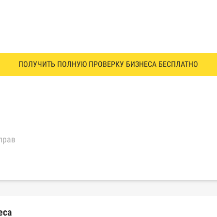
ПОЛУЧИТЬ ПОЛНУЮ ПРОВЕРКУ БИЗНЕСА БЕСПЛАТНО
прав
еральной налоговой службы России
трактов Федерального казначейства
еса