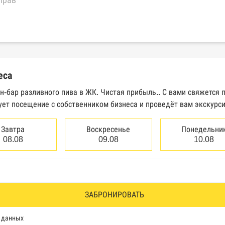
прав
еральной налоговой службы России
трактов Федерального казначейства
еса
Высшего арбитражного суда
н-бар разливного пива в ЖК. Чистая прибыль.. С вами свяжется 
ует посещение с собственником бизнеса и проведёт вам экскурс
сведений о банкротстве юридических лиц
сведений о банкротстве физических лиц
Завтра
Воскресенье
Понедельни
08.08
09.08
10.08
аков обслуживания Роспатента
водства Федеральной службы судебных приставов
ии эмитентами ценных бумаг
ЗАБРОНИРОВАТЬ
оль, Росздравнадзор, Рособрнадзор, Роскомнадзор, Росп
х данных