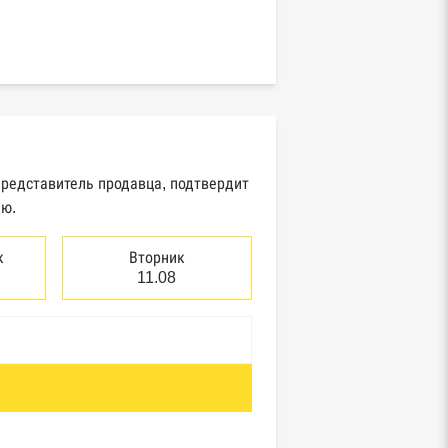
представитель продавца, подтвердит
ию.
к
Вторник
11.08
отребнадзор, Росприроднадзор,