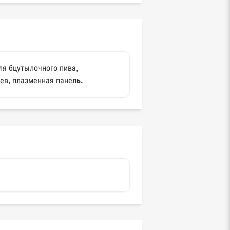
ля бцутылочного пива,
ьев, плазменная панел
ь.