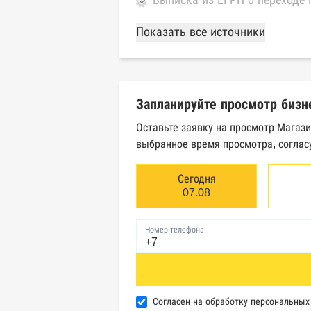
Выписка из ЕГРН о переходе 
База Росстата
Показать все источники
Реестры ЕГРЮЛ и ЕГРИП Фед
Реестр государственных кон
Запланируйте просмотр бизн
Картотека арбитражных дел 
Оставьте заявку на просмотр Магази
выбранное время просмотра, соглас
Единый федеральный реестр 
Единый федеральный реестр 
Сегодня
07.08
Реестр товарных знаков и зн
Номер телефона
База исполнительного произ
Центры раскрытия информац
Реестры лицензий: Росалког
Согласен на обработку персональны