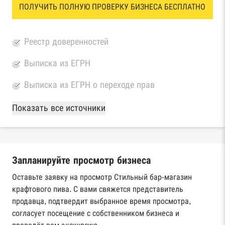
ПОЛУЧИТЬ ПОЛНУЮ ПРОВЕРКУ БИЗНЕСА БЕСПЛАТНО
Реестр доверенностей
Выписка из ЕГРН
Выписка из ЕГРН о переходе прав
База Росстата
Показать все источники
Реестры ЕГРЮЛ и ЕГРИП Федеральной
налоговой службы России
Запланируйте просмотр бизнеса
Реестр государственных контрактов
Федерального казначейства
Оставьте заявку на просмотр Стильный бар-магазин
крафтового пива. С вами свяжется представитель
Картотека арбитражных дел Высшего
продавца, подтвердит выбранное время просмотра,
арбитражного суда
согласует посещение с собственником бизнеса и