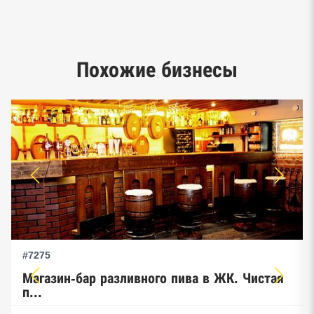
Google панорамы, Яндекс.Карты
Единый реестр малого и среднего
Похожие бизнесы
предпринимательства ФНС
#7275
Магазин-бар разливного пива в ЖК. Чистая
п...