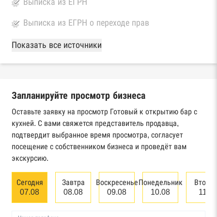
Выписка из ЕГРН
Выписка из ЕГРН о переходе прав
База Росстата
Показать все источники
Реестры ЕГРЮЛ и ЕГРИП Федеральной
налоговой службы России
Запланируйте просмотр бизнеса
Реестр государственных контрактов
Федерального казначейства
Оставьте заявку на просмотр Готовый к открытию бар с
кухней. С вами свяжется представитель продавца,
Картотека арбитражных дел Высшего
подтвердит выбранное время просмотра, согласует
арбитражного суда
посещение с собственником бизнеса и проведёт вам
экскурсию.
Единый федеральный реестр сведений о
банкротстве юридических лиц
Сегодня
Завтра
Воскресенье
Понедельник
Вторн
07.08
08.08
09.08
10.08
11.0
Единый федеральный реестр сведений о
банкротстве физических лиц