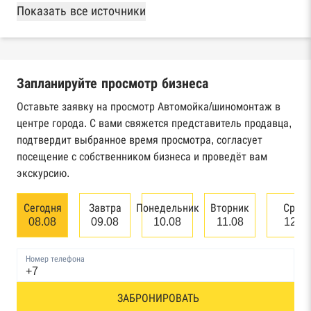
База Росстата
Показать все источники
Реестры ЕГРЮЛ и ЕГРИП Федеральной
налоговой службы России
Запланируйте просмотр бизнеса
Реестр государственных контрактов
Федерального казначейства
Оставьте заявку на просмотр Автомойка/шиномонтаж в
центре города. С вами свяжется представитель продавца,
Картотека арбитражных дел Высшего
подтвердит выбранное время просмотра, согласует
арбитражного суда
посещение с собственником бизнеса и проведёт вам
экскурсию.
Единый федеральный реестр сведений о
банкротстве юридических лиц
Сегодня
Завтра
Понедельник
Вторник
Сред
08.08
09.08
10.08
11.08
12.0
Единый федеральный реестр сведений о
банкротстве физических лиц
Номер телефона
Реестр товарных знаков и знаков обслуживания
ЗАБРОНИРОВАТЬ
Роспатента