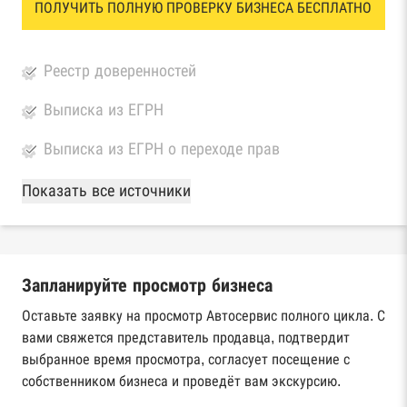
ПОЛУЧИТЬ ПОЛНУЮ ПРОВЕРКУ БИЗНЕСА БЕСПЛАТНО
Реестр доверенностей
Выписка из ЕГРН
Выписка из ЕГРН о переходе прав
База Росстата
Показать все источники
Реестры ЕГРЮЛ и ЕГРИП Федеральной
налоговой службы России
Запланируйте просмотр бизнеса
Реестр государственных контрактов
Федерального казначейства
Оставьте заявку на просмотр Автосервис полного цикла. С
вами свяжется представитель продавца, подтвердит
Картотека арбитражных дел Высшего
выбранное время просмотра, согласует посещение с
арбитражного суда
собственником бизнеса и проведёт вам экскурсию.