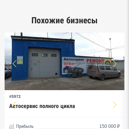
Google панорамы, Яндекс.Карты
Похожие бизнесы
Единый реестр малого и среднего
предпринимательства ФНС
#5972
Автосервис полного цикла
Прибыль
150 000 ₽