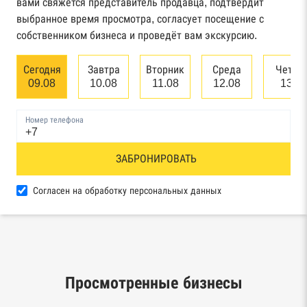
вами свяжется представитель продавца, подтвердит
Картотека арбитражных дел Высшего
выбранное время просмотра, согласует посещение с
арбитражного суда
собственником бизнеса и проведёт вам экскурсию.
Единый федеральный реестр сведений о
Сегодня
Завтра
Вторник
Среда
Четве
банкротстве юридических лиц
09.08
10.08
11.08
12.08
13.0
Единый федеральный реестр сведений о
Номер телефона
банкротстве физических лиц
Реестр товарных знаков и знаков обслуживания
ЗАБРОНИРОВАТЬ
Роспатента
Согласен на обработку персональных данных
База исполнительного производства
Федеральной службы судебных приставов
Центры раскрытия информации эмитентами
ценных бумаг
Просмотренные бизнесы
Реестры лицензий: Росалкоголь,