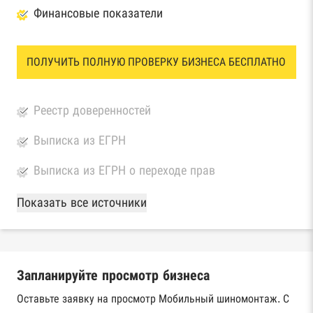
Финансовые показатели
ПОЛУЧИТЬ ПОЛНУЮ ПРОВЕРКУ БИЗНЕСА БЕСПЛАТНО
Реестр доверенностей
Выписка из ЕГРН
Выписка из ЕГРН о переходе прав
База Росстата
Показать все источники
Реестры ЕГРЮЛ и ЕГРИП Федеральной
налоговой службы России
Запланируйте просмотр бизнеса
Реестр государственных контрактов
Федерального казначейства
Оставьте заявку на просмотр Мобильный шиномонтаж. С