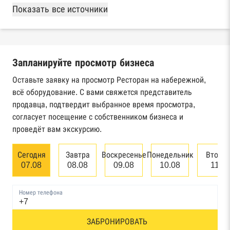
База Росстата
Показать все источники
Реестры ЕГРЮЛ и ЕГРИП Федеральной
налоговой службы России
Запланируйте просмотр бизнеса
Реестр государственных контрактов
Федерального казначейства
Оставьте заявку на просмотр Ресторан на набережной,
всё оборудование. С вами свяжется представитель
Картотека арбитражных дел Высшего
продавца, подтвердит выбранное время просмотра,
арбитражного суда
согласует посещение с собственником бизнеса и
проведёт вам экскурсию.
Единый федеральный реестр сведений о
банкротстве юридических лиц
Сегодня
Завтра
Воскресенье
Понедельник
Вторн
07.08
08.08
09.08
10.08
11.0
Единый федеральный реестр сведений о
банкротстве физических лиц
Номер телефона
Реестр товарных знаков и знаков обслуживания
ЗАБРОНИРОВАТЬ
Роспатента