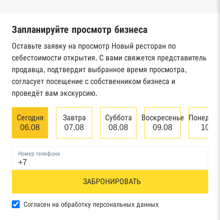
налоговой службы России
Запланируйте просмотр бизнеса
Реестр государственных контрактов
Федерального казначейства
Оставьте заявку на просмотр Новый ресторан по
себестоимости открытия. С вами свяжется представитель
Картотека арбитражных дел Высшего
продавца, подтвердит выбранное время просмотра,
арбитражного суда
согласует посещение с собственником бизнеса и
проведёт вам экскурсию.
Единый федеральный реестр сведений о
банкротстве юридических лиц
Сегодня
Завтра
Суббота
Воскресенье
Понедел
06.08
07.08
08.08
09.08
10.0
Единый федеральный реестр сведений о
банкротстве физических лиц
Номер телефона
Реестр товарных знаков и знаков обслуживания
ЗАБРОНИРОВАТЬ
Роспатента
База исполнительного производства
Согласен на обработку персональных данных
Федеральной службы судебных приставов