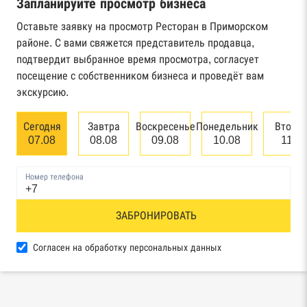
Запланируйте просмотр бизнеса
Реестр государственных контрактов
Федерального казначейства
Оставьте заявку на просмотр Ресторан в Приморском
районе. С вами свяжется представитель продавца,
Картотека арбитражных дел Высшего
подтвердит выбранное время просмотра, согласует
арбитражного суда
посещение с собственником бизнеса и проведёт вам
экскурсию.
Единый федеральный реестр сведений о
банкротстве юридических лиц
Сегодня
Завтра
Воскресенье
Понедельник
Вторн
07.08
08.08
09.08
10.08
11.0
Единый федеральный реестр сведений о
банкротстве физических лиц
Номер телефона
Реестр товарных знаков и знаков обслуживания
ЗАБРОНИРОВАТЬ
Роспатента
База исполнительного производства
Согласен на обработку персональных данных
Федеральной службы судебных приставов
Центры раскрытия информации эмитентами