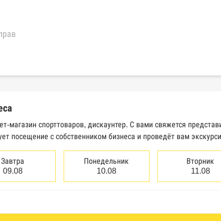
прав
еральной налоговой службы России
трактов Федерального казначейства
еса
Высшего арбитражного суда
ет-магазин спорттоваров, дискаунтер. С вами свяжется представ
ует посещение с собственником бизнеса и проведёт вам экскурс
сведений о банкротстве юридических лиц
сведений о банкротстве физических лиц
Завтра
Понедельник
Вторник
09.08
10.08
11.08
аков обслуживания Роспатента
водства Федеральной службы судебных приставов