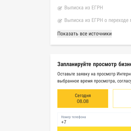
Выписка из ЕГРН
Выписка из ЕГРН о переходе 
База Росстата
Показать все источники
Реестры ЕГРЮЛ и ЕГРИП Фед
Реестр государственных кон
Запланируйте просмотр бизн
Картотека арбитражных дел 
Оставьте заявку на просмотр Интерн
выбранное время просмотра, соглас
Единый федеральный реестр 
Единый федеральный реестр 
Сегодня
08.08
Реестр товарных знаков и зн
Номер телефона
База исполнительного произ