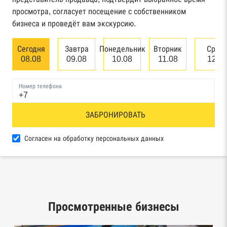
арбитражного суда
просмотра, согласует посещение с собственником
бизнеса и проведёт вам экскурсию.
Единый федеральный реестр сведений о
банкротстве юридических лиц
Сегодня
Завтра
Понедельник
Вторник
Сред
08.08
09.08
10.08
11.08
12.0
Единый федеральный реестр сведений о
банкротстве физических лиц
Номер телефона
Реестр товарных знаков и знаков обслуживания
ЗАБРОНИРОВАТЬ
Роспатента
База исполнительного производства
Согласен на обработку персональных данных
Федеральной службы судебных приставов
Центры раскрытия информации эмитентами
ценных бумаг
Просмотренные бизнесы
Реестры лицензий: Росалкоголь,
Росздравнадзор, Рособрнадзор, Роскомнадзор,