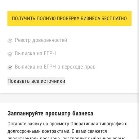
ПОЛУЧИТЬ ПОЛНУЮ ПРОВЕРКУ БИЗНЕСА БЕСПЛАТНО
Реестр доверенностей
Выписка из ЕГРН
Выписка из ЕГРН о переходе прав
База Росстата
Показать все источники
Реестры ЕГРЮЛ и ЕГРИП Федеральной
налоговой службы России
Запланируйте просмотр бизнеса
Реестр государственных контрактов
Федерального казначейства
Оставьте заявку на просмотр Оперативная типография с
долгосрочными контрактами. С вами свяжется
Картотека арбитражных дел Высшего
представитель продавца, подтвердит выбранное время