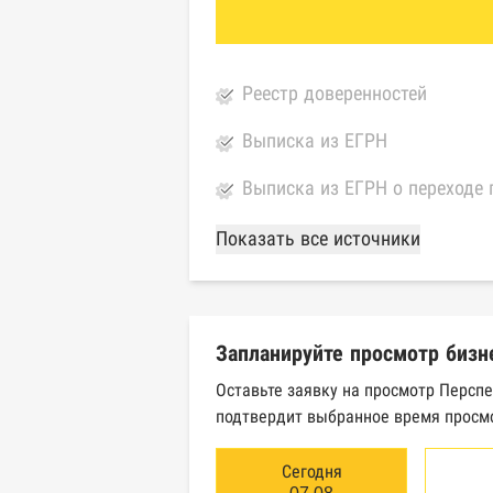
Реестр доверенностей
Выписка из ЕГРН
Выписка из ЕГРН о переходе 
База Росстата
Показать все источники
Реестры ЕГРЮЛ и ЕГРИП Фед
Реестр государственных кон
Запланируйте просмотр бизн
Картотека арбитражных дел 
Оставьте заявку на просмотр Перспе
подтвердит выбранное время просмо
Единый федеральный реестр 
Единый федеральный реестр 
Сегодня