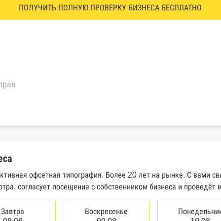
ПОЛУЧИТЬ ПОЛНУЮ ПРОВЕРКУ БИЗНЕСА БЕСПЛАТНО
прав
еральной налоговой службы России
трактов Федерального казначейства
еса
Высшего арбитражного суда
ктивная офсетная типография. Более 20 лет на рынке. С вами с
тра, согласует посещение с собственником бизнеса и проведёт 
сведений о банкротстве юридических лиц
сведений о банкротстве физических лиц
Завтра
Воскресенье
Понедельни