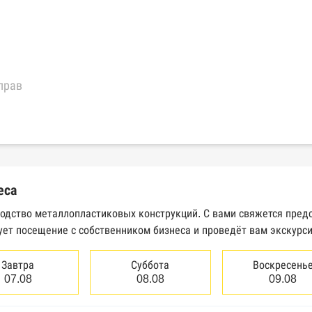
прав
еральной налоговой службы России
трактов Федерального казначейства
еса
Высшего арбитражного суда
водство металлопластиковых конструкций. С вами свяжется пред
ует посещение с собственником бизнеса и проведёт вам экскурс
сведений о банкротстве юридических лиц
сведений о банкротстве физических лиц
Завтра
Суббота
Воскресень
07.08
08.08
09.08
аков обслуживания Роспатента