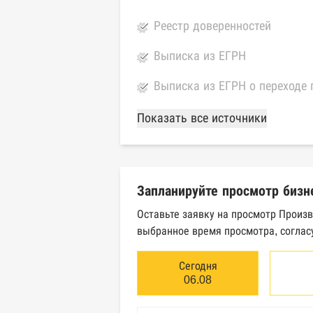
Реестр доверенностей
Выписка из ЕГРН
Выписка из ЕГРН о переходе 
База Росстата
Показать все источники
Реестры ЕГРЮЛ и ЕГРИП Фед
Реестр государственных кон
Запланируйте просмотр бизн
Картотека арбитражных дел 
Оставьте заявку на просмотр Произ
выбранное время просмотра, соглас
Единый федеральный реестр 
Единый федеральный реестр 
Сегодня
06.08
Реестр товарных знаков и зн