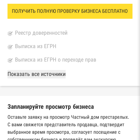
ПОЛУЧИТЬ ПОЛНУЮ ПРОВЕРКУ БИЗНЕСА БЕСПЛАТНО
Реестр доверенностей
Выписка из ЕГРН
Выписка из ЕГРН о переходе прав
База Росстата
Показать все источники
Реестры ЕГРЮЛ и ЕГРИП Федеральной
налоговой службы России
Запланируйте просмотр бизнеса
Реестр государственных контрактов
Федерального казначейства
Оставьте заявку на просмотр Частный дом престарелых.
С вами свяжется представитель продавца, подтвердит
Картотека арбитражных дел Высшего
выбранное время просмотра, согласует посещение с
арбитражного суда
собственником бизнеса и проведёт вам экскурсию.