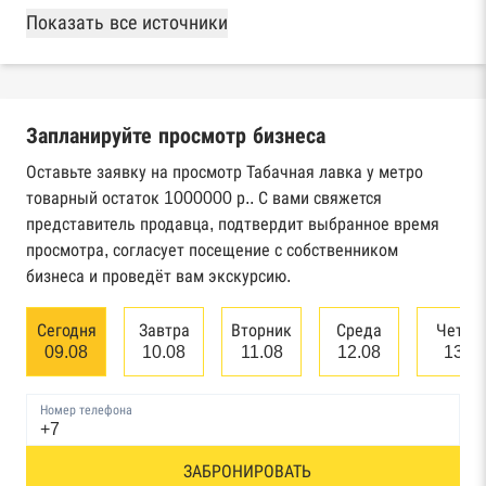
База Росстата
Показать все источники
Реестры ЕГРЮЛ и ЕГРИП Федеральной
налоговой службы России
Запланируйте просмотр бизнеса
Реестр государственных контрактов
Федерального казначейства
Оставьте заявку на просмотр Табачная лавка у метро
товарный остаток 1000000 р.. С вами свяжется
Картотека арбитражных дел Высшего
представитель продавца, подтвердит выбранное время
арбитражного суда
просмотра, согласует посещение с собственником
бизнеса и проведёт вам экскурсию.
Единый федеральный реестр сведений о
банкротстве юридических лиц
Сегодня
Завтра
Вторник
Среда
Четве
09.08
10.08
11.08
12.08
13.0
Единый федеральный реестр сведений о
банкротстве физических лиц
Номер телефона
Реестр товарных знаков и знаков обслуживания
ЗАБРОНИРОВАТЬ
Роспатента