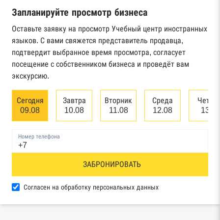
Запланируйте просмотр бизнеса
Реестр государственных контрактов
Федерального казначейства
Оставьте заявку на просмотр Учебный центр иностранных
языков. С вами свяжется представитель продавца,
Картотека арбитражных дел Высшего
подтвердит выбранное время просмотра, согласует
арбитражного суда
посещение с собственником бизнеса и проведёт вам
экскурсию.
Единый федеральный реестр сведений о
банкротстве юридических лиц
Сегодня
Завтра
Вторник
Среда
Четве
09.08
10.08
11.08
12.08
13.0
Единый федеральный реестр сведений о
банкротстве физических лиц
Номер телефона
Реестр товарных знаков и знаков обслуживания
ЗАБРОНИРОВАТЬ
Роспатента
База исполнительного производства
Согласен на обработку персональных данных
Федеральной службы судебных приставов