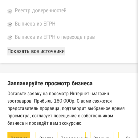
Реестр доверенностей
Выписка из ЕГРН
Выписка из ЕГРН о переходе прав
База Росстата
Показать все источники
Реестры ЕГРЮЛ и ЕГРИП Федеральной
налоговой службы России
Запланируйте просмотр бизнеса
Реестр государственных контрактов
Федерального казначейства
Оставьте заявку на просмотр Интернет- магазин
зоотоваров. Прибыль 180 000р. С вами свяжется
Картотека арбитражных дел Высшего
представитель продавца, подтвердит выбранное время
арбитражного суда
просмотра, согласует посещение с собственником
бизнеса и проведёт вам экскурсию.
Единый федеральный реестр сведений о
банкротстве юридических лиц