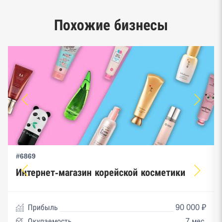
Единый реестр малого и среднего
Похожие бизнесы
предпринимательства ФНС
#6869
Интернет-магазин корейской косметики
Прибыль
90 000 ₽
Окупаемость
7 мес.