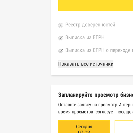
Реестр доверенностей
Выписка из ЕГРН
Выписка из ЕГРН о переходе 
База Росстата
Показать все источники
Реестры ЕГРЮЛ и ЕГРИП Фед
Реестр государственных кон
Запланируйте просмотр бизн
Картотека арбитражных дел 
Оставьте заявку на просмотр Интер
время просмотра, согласует посещен
Единый федеральный реестр 
Единый федеральный реестр 
Сегодня
07.08