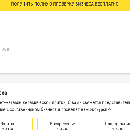
ПОЛУЧИТЬ ПОЛНУЮ ПРОВЕРКУ БИЗНЕСА БЕСПЛАТНО
прав
еральной налоговой службы России
трактов Федерального казначейства
еса
Высшего арбитражного суда
нет-магазин керамической плитки. С вами свяжется представите
ие с собственником бизнеса и проведёт вам экскурсию.
сведений о банкротстве юридических лиц
сведений о банкротстве физических лиц
Завтра
Воскресенье
Понедельни
08.08
09.08
10.08