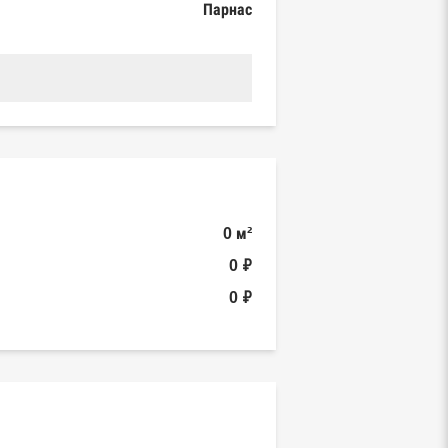
Парнас
0 м²
0 ₽
0 ₽