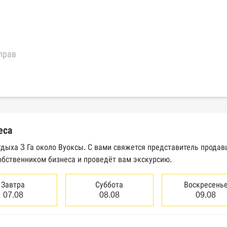
прав
еральной налоговой службы России
трактов Федерального казначейства
еса
Высшего арбитражного суда
тдыха 3 Га около Вуоксы. С вами свяжется представитель прода
обственником бизнеса и проведёт вам экскурсию.
сведений о банкротстве юридических лиц
сведений о банкротстве физических лиц
Завтра
Суббота
Воскресень
07.08
08.08
09.08
аков обслуживания Роспатента