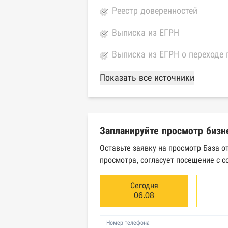
Реестр доверенностей
Выписка из ЕГРН
Выписка из ЕГРН о переходе 
База Росстата
Показать все источники
Реестры ЕГРЮЛ и ЕГРИП Фед
Реестр государственных кон
Запланируйте просмотр бизн
Картотека арбитражных дел 
Оставьте заявку на просмотр База о
просмотра, согласует посещение с с
Единый федеральный реестр 
Единый федеральный реестр 
Сегодня
06.08
Реестр товарных знаков и зн
Номер телефона