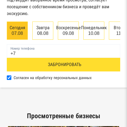
арбитражного суда
посещение с собственником бизнеса и проведёт вам
экскурсию.
Единый федеральный реестр сведений о
банкротстве юридических лиц
Сегодня
Завтра
Воскресенье
Понедельник
Вторн
07.08
08.08
09.08
10.08
11.0
Единый федеральный реестр сведений о
банкротстве физических лиц
Номер телефона
Реестр товарных знаков и знаков обслуживания
ЗАБРОНИРОВАТЬ
Роспатента
База исполнительного производства
Согласен на обработку персональных данных
Федеральной службы судебных приставов
Центры раскрытия информации эмитентами
ценных бумаг
Просмотренные бизнесы
Реестры лицензий: Росалкоголь,
Росздравнадзор, Рособрнадзор, Роскомнадзор,