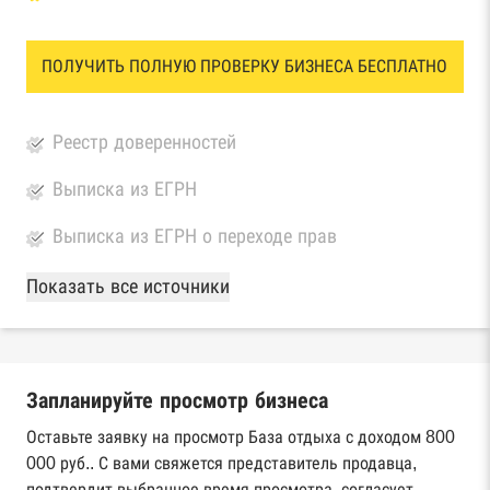
ПОЛУЧИТЬ ПОЛНУЮ ПРОВЕРКУ БИЗНЕСА БЕСПЛАТНО
Реестр доверенностей
Выписка из ЕГРН
Выписка из ЕГРН о переходе прав
База Росстата
Показать все источники
Реестры ЕГРЮЛ и ЕГРИП Федеральной
налоговой службы России
Запланируйте просмотр бизнеса
Реестр государственных контрактов
Федерального казначейства
Оставьте заявку на просмотр База отдыха с доходом 800
000 руб.. С вами свяжется представитель продавца,
Картотека арбитражных дел Высшего
подтвердит выбранное время просмотра, согласует