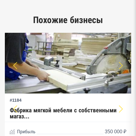
Google панорамы, Яндекс.Карты
Единый реестр малого и среднего
Похожие бизнесы
предпринимательства ФНС
#1184
Фабрика мягкой мебели с собственными
магаз...
Прибыль
350 000 ₽