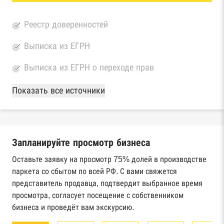
Реестр доверенностей
Выписка из ЕГРН
Выписка из ЕГРН о переходе прав
База Росстата
Показать все источники
Реестры ЕГРЮЛ и ЕГРИП Федеральной
налоговой службы России
Запланируйте просмотр бизнеса
Реестр государственных контрактов
Федерального казначейства
Оставьте заявку на просмотр 75% долей в производстве
паркета со сбытом по всей РФ. С вами свяжется
Картотека арбитражных дел Высшего
представитель продавца, подтвердит выбранное время
арбитражного суда
просмотра, согласует посещение с собственником
бизнеса и проведёт вам экскурсию.
Единый федеральный реестр сведений о