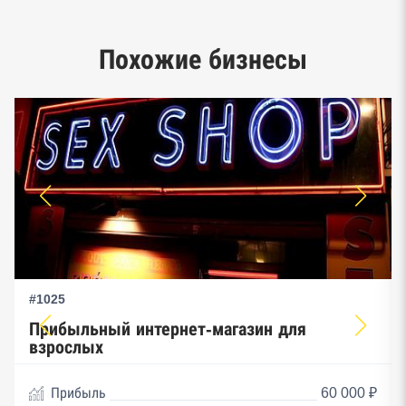
Google панорамы, Яндекс.Карты
Единый реестр малого и среднего
Похожие бизнесы
предпринимательства ФНС
#1025
Прибыльный интернет-магазин для
взрослых
Прибыль
60 000 ₽