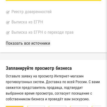
Реестр доверенностей
Выписка из ЕГРН
Выписка из ЕГРН о переходе прав
База Росстата
Показать все источники
Реестры ЕГРЮЛ и ЕГРИП Федеральной
налоговой службы России
Запланируйте просмотр бизнеса
Реестр государственных контрактов
Федерального казначейства
Оставьте заявку на просмотр Интернет-магазин
противоугонных систем. Доставка по всей России. С вами
Картотека арбитражных дел Высшего
свяжется представитель продавца, подтвердит
арбитражного суда
выбранное время просмотра, согласует посещение с
собственником бизнеса и проведёт вам экскурсию.
Единый федеральный реестр сведений о