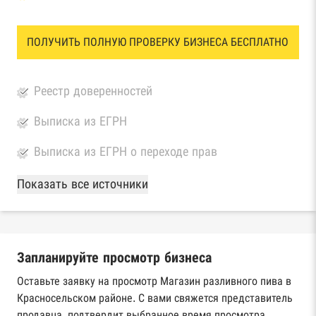
ПОЛУЧИТЬ ПОЛНУЮ ПРОВЕРКУ БИЗНЕСА БЕСПЛАТНО
Реестр доверенностей
Выписка из ЕГРН
Выписка из ЕГРН о переходе прав
База Росстата
Показать все источники
Реестры ЕГРЮЛ и ЕГРИП Федеральной
налоговой службы России
Запланируйте просмотр бизнеса
Реестр государственных контрактов
Федерального казначейства
Оставьте заявку на просмотр Магазин разливного пива в
Красносельском районе. С вами свяжется представитель
Картотека арбитражных дел Высшего
продавца, подтвердит выбранное время просмотра,