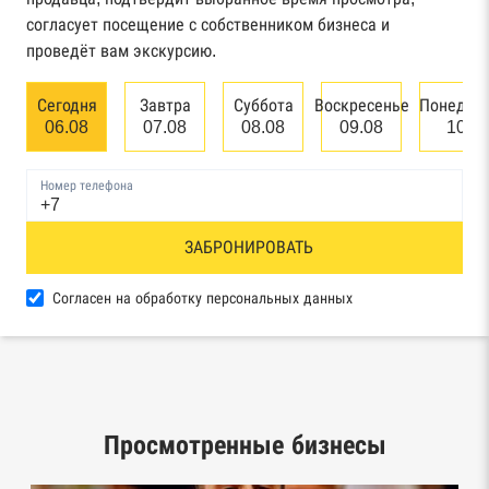
арбитражного суда
согласует посещение с собственником бизнеса и
проведёт вам экскурсию.
Единый федеральный реестр сведений о
банкротстве юридических лиц
Сегодня
Завтра
Суббота
Воскресенье
Понедел
06.08
07.08
08.08
09.08
10.0
Единый федеральный реестр сведений о
банкротстве физических лиц
Номер телефона
Реестр товарных знаков и знаков обслуживания
ЗАБРОНИРОВАТЬ
Роспатента
База исполнительного производства
Согласен на обработку персональных данных
Федеральной службы судебных приставов
Центры раскрытия информации эмитентами
ценных бумаг
Просмотренные бизнесы
Реестры лицензий: Росалкоголь,
Росздравнадзор, Рособрнадзор, Роскомнадзор,