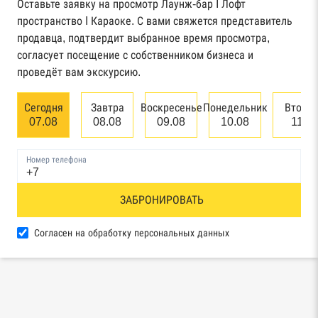
Федерального казначейства
Оставьте заявку на просмотр Лаунж-бар I Лофт
пространство I Караоке. С вами свяжется представитель
Картотека арбитражных дел Высшего
продавца, подтвердит выбранное время просмотра,
арбитражного суда
согласует посещение с собственником бизнеса и
проведёт вам экскурсию.
Единый федеральный реестр сведений о
банкротстве юридических лиц
Сегодня
Завтра
Воскресенье
Понедельник
Вторн
07.08
08.08
09.08
10.08
11.0
Единый федеральный реестр сведений о
банкротстве физических лиц
Номер телефона
Реестр товарных знаков и знаков обслуживания
ЗАБРОНИРОВАТЬ
Роспатента
База исполнительного производства
Согласен на обработку персональных данных
Федеральной службы судебных приставов
Центры раскрытия информации эмитентами
ценных бумаг