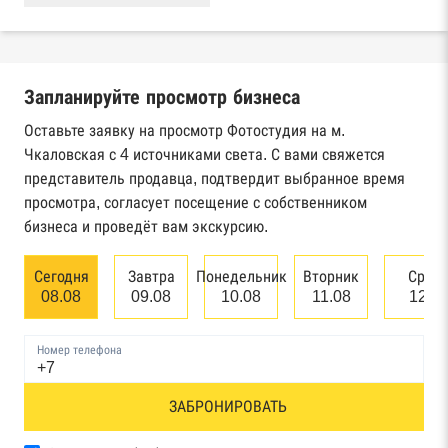
Реестры ЕГРЮЛ и ЕГРИП Федеральной
налоговой службы России
Запланируйте просмотр бизнеса
Реестр государственных контрактов
Федерального казначейства
Оставьте заявку на просмотр Фотостудия на м.
Чкаловская с 4 источниками света. С вами свяжется
Картотека арбитражных дел Высшего
представитель продавца, подтвердит выбранное время
арбитражного суда
просмотра, согласует посещение с собственником
бизнеса и проведёт вам экскурсию.
Единый федеральный реестр сведений о
банкротстве юридических лиц
Сегодня
Завтра
Понедельник
Вторник
Сред
08.08
09.08
10.08
11.08
12.0
Единый федеральный реестр сведений о
банкротстве физических лиц
Номер телефона
Реестр товарных знаков и знаков обслуживания
ЗАБРОНИРОВАТЬ
Роспатента