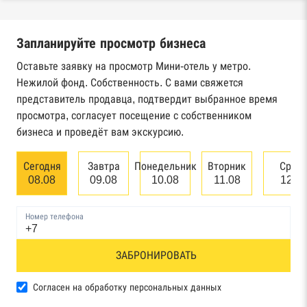
налоговой службы России
Запланируйте просмотр бизнеса
Реестр государственных контрактов
Федерального казначейства
Оставьте заявку на просмотр Мини-отель у метро.
Нежилой фонд. Собственность. С вами свяжется
Картотека арбитражных дел Высшего
представитель продавца, подтвердит выбранное время
арбитражного суда
просмотра, согласует посещение с собственником
бизнеса и проведёт вам экскурсию.
Единый федеральный реестр сведений о
банкротстве юридических лиц
Сегодня
Завтра
Понедельник
Вторник
Сред
08.08
09.08
10.08
11.08
12.0
Единый федеральный реестр сведений о
банкротстве физических лиц
Номер телефона
Реестр товарных знаков и знаков обслуживания
ЗАБРОНИРОВАТЬ
Роспатента
База исполнительного производства
Согласен на обработку персональных данных
Федеральной службы судебных приставов