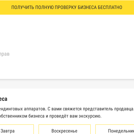
ПОЛУЧИТЬ ПОЛНУЮ ПРОВЕРКУ БИЗНЕСА БЕСПЛАТНО
прав
еральной налоговой службы России
трактов Федерального казначейства
еса
Высшего арбитражного суда
вендинговых аппаратов. С вами свяжется представитель продавц
обственником бизнеса и проведёт вам экскурсию.
сведений о банкротстве юридических лиц
сведений о банкротстве физических лиц
Завтра
Воскресенье
Понедельни