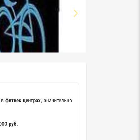
е в
фитнес центрах
, значительно
000 руб
.