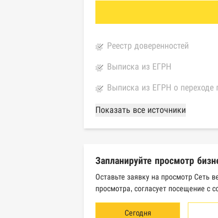
Реестр доверенностей
Выписка из ЕГРН
Выписка из ЕГРН о переходе 
База Росстата
Показать все источники
Реестры ЕГРЮЛ и ЕГРИП Фед
Реестр государственных кон
Запланируйте просмотр бизн
Картотека арбитражных дел 
Оставьте заявку на просмотр Сеть 
просмотра, согласует посещение с с
Единый федеральный реестр 
Единый федеральный реестр 
Сегодня