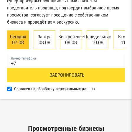
супер-проходных локациях. С вами свяжется
Картотека арбитражных дел Высшего
представитель продавца, подтвердит выбранное время
арбитражного суда
просмотра, согласует посещение с собственником
бизнеса и проведёт вам экскурсию.
Единый федеральный реестр сведений о
банкротстве юридических лиц
Сегодня
Завтра
Воскресенье
Понедельник
Вторн
07.08
08.08
09.08
10.08
11.0
Единый федеральный реестр сведений о
банкротстве физических лиц
Номер телефона
Реестр товарных знаков и знаков обслуживания
ЗАБРОНИРОВАТЬ
Роспатента
База исполнительного производства
Согласен на обработку персональных данных
Федеральной службы судебных приставов
Центры раскрытия информации эмитентами
ценных бумаг
Просмотренные бизнесы
Реестры лицензий: Росалкоголь,