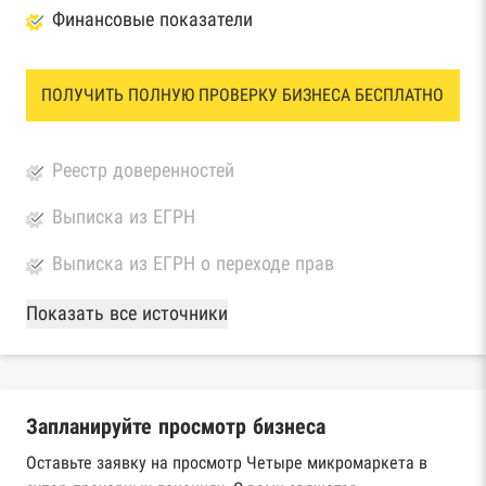
Финансовые показатели
ПОЛУЧИТЬ ПОЛНУЮ ПРОВЕРКУ БИЗНЕСА БЕСПЛАТНО
Реестр доверенностей
Выписка из ЕГРН
Выписка из ЕГРН о переходе прав
База Росстата
Показать все источники
Реестры ЕГРЮЛ и ЕГРИП Федеральной
налоговой службы России
Запланируйте просмотр бизнеса
Реестр государственных контрактов
Федерального казначейства
Оставьте заявку на просмотр Четыре микромаркета в