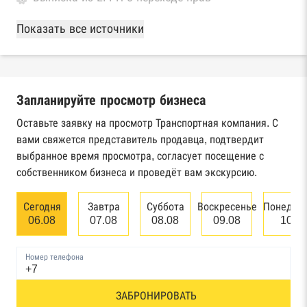
База Росстата
Показать все источники
Реестры ЕГРЮЛ и ЕГРИП Федеральной
налоговой службы России
Запланируйте просмотр бизнеса
Реестр государственных контрактов
Федерального казначейства
Оставьте заявку на просмотр Транспортная компания. С
вами свяжется представитель продавца, подтвердит
Картотека арбитражных дел Высшего
выбранное время просмотра, согласует посещение с
арбитражного суда
собственником бизнеса и проведёт вам экскурсию.
Единый федеральный реестр сведений о
Сегодня
Завтра
Суббота
Воскресенье
Понедел
банкротстве юридических лиц
06.08
07.08
08.08
09.08
10.0
Единый федеральный реестр сведений о
Номер телефона
банкротстве физических лиц
Реестр товарных знаков и знаков обслуживания
ЗАБРОНИРОВАТЬ