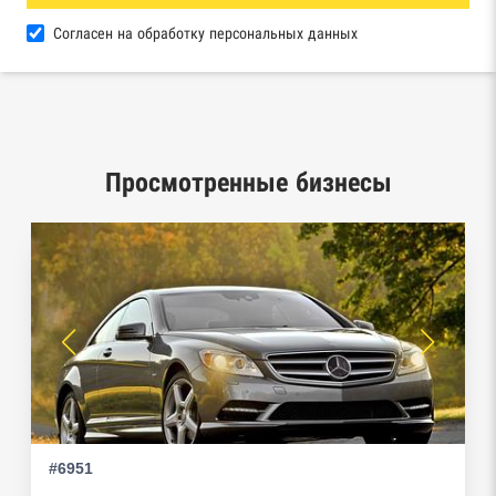
Роспатента
Согласен на обработку персональных данных
База исполнительного производства
Федеральной службы судебных приставов
Центры раскрытия информации эмитентами
ценных бумаг
Просмотренные бизнесы
Реестры лицензий: Росалкоголь,
Росздравнадзор, Рособрнадзор, Роскомнадзор,
Роспотребнадзор, Росприроднадзор,
Ростехнадзор
Реестр плановых проверок Реестр
недобросовестных поставщиков
Реестры особых адресов ФНС
#6951
Реестр дисквалифицированных лиц