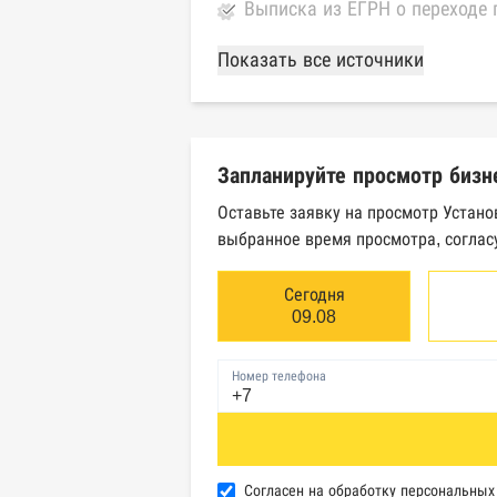
Выписка из ЕГРН о переходе 
База Росстата
Показать все источники
Реестры ЕГРЮЛ и ЕГРИП Фед
Реестр государственных кон
Запланируйте просмотр бизн
Картотека арбитражных дел 
Оставьте заявку на просмотр Устано
выбранное время просмотра, соглас
Единый федеральный реестр 
Единый федеральный реестр 
Сегодня
09.08
Реестр товарных знаков и зн
Номер телефона
База исполнительного произ
Центры раскрытия информац
Реестры лицензий: Росалког
Согласен на обработку персональны