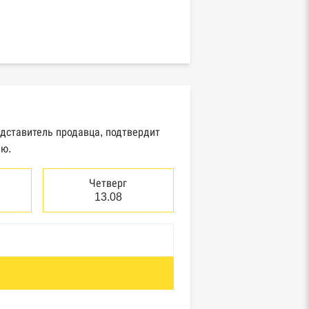
едставитель продавца, подтвердит
ию.
Четверг
13.08
отребнадзор, Росприроднадзор,