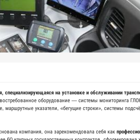
я, специализирующаяся на установке и обслуживании трансп
 востребованное оборудование — системы мониторинга ГЛО
е, маршрутные указатели, «бегущие строки», системы подсч
основана компания, она зарекомендовала себя как
профессио
лее 60 крупных государственных контрактов, сформирована 