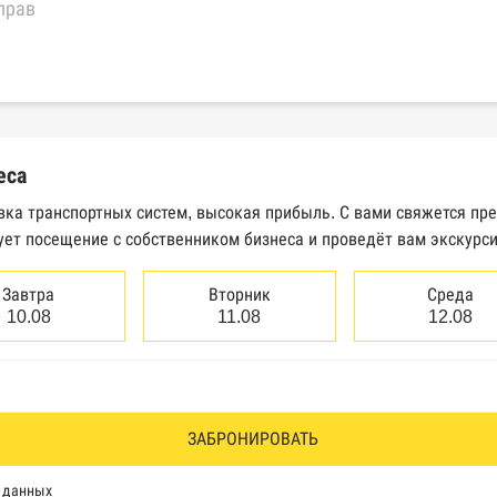
прав
еральной налоговой службы России
трактов Федерального казначейства
еса
Высшего арбитражного суда
вка транспортных систем, высокая прибыль. С вами свяжется пр
ует посещение с собственником бизнеса и проведёт вам экскурс
сведений о банкротстве юридических лиц
сведений о банкротстве физических лиц
Завтра
Вторник
Среда
10.08
11.08
12.08
аков обслуживания Роспатента
водства Федеральной службы судебных приставов
ии эмитентами ценных бумаг
ЗАБРОНИРОВАТЬ
оль, Росздравнадзор, Рособрнадзор, Роскомнадзор, Росп
х данных