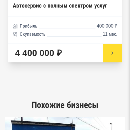
Реестры ФНС
Автосервис с полным спектром услуг
Реестр заключенных госконтрактов
Прибыль
400 000 ₽
Реестр членов Торгово-промышленной палаты
Окупаемость
11 мес.
Реестр уведомлений о залоге движимого
имущества нотариальной палаты
4 400 000 ₽
Реестр недействительных паспортов ФМС
Реестр заключенных госконтрактов
Google панорамы, Яндекс.Карты
Единый реестр малого и среднего
Похожие бизнесы
предпринимательства ФНС