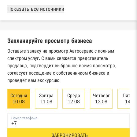
База Росстата
Показать все источники
Реестры ЕГРЮЛ и ЕГРИП Федеральной
налоговой службы России
Запланируйте просмотр бизнеса
Реестр государственных контрактов
Федерального казначейства
Оставьте заявку на просмотр Автосервис с полным
спектром услуг. С вами свяжется представитель
Картотека арбитражных дел Высшего
продавца, подтвердит выбранное время просмотра,
арбитражного суда
согласует посещение с собственником бизнеса и
проведёт вам экскурсию.
Единый федеральный реестр сведений о
банкротстве юридических лиц
Сегодня
Завтра
Среда
Четверг
Пятни
10.08
11.08
12.08
13.08
14.0
Единый федеральный реестр сведений о
банкротстве физических лиц
Номер телефона
Реестр товарных знаков и знаков обслуживания
ЗАБРОНИРОВАТЬ
Роспатента