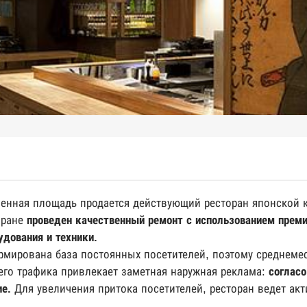
енная площадь продается действующий ресторан японской 
оране
проведен качественный ремонт с использованием преми
удования и техники.
рмирована база постоянных посетителей, поэтому среднеме
его трафика привлекает заметная наружная реклама:
согласо
ие.
Для увеличения притока посетителей, ресторан ведет ак