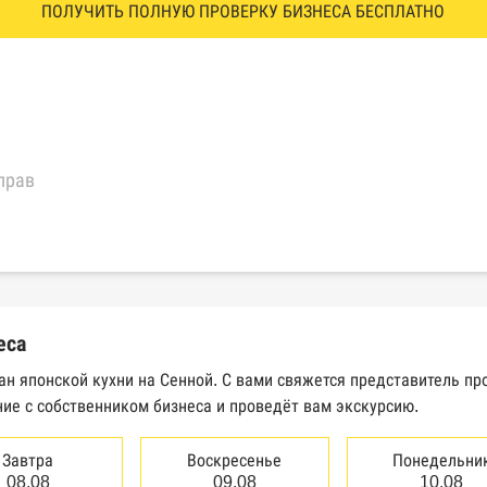
ПОЛУЧИТЬ ПОЛНУЮ ПРОВЕРКУ БИЗНЕСА БЕСПЛАТНО
прав
еральной налоговой службы России
трактов Федерального казначейства
еса
Высшего арбитражного суда
ан японской кухни на Сенной. С вами свяжется представитель п
ие с собственником бизнеса и проведёт вам экскурсию.
сведений о банкротстве юридических лиц
сведений о банкротстве физических лиц
Завтра
Воскресенье
Понедельни
08.08
09.08
10.08