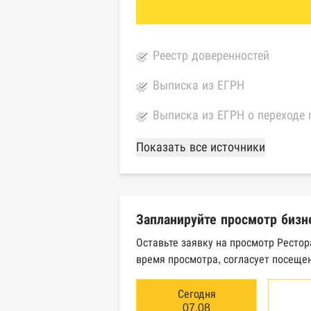
Реестр доверенностей
Выписка из ЕГРН
Выписка из ЕГРН о переходе 
База Росстата
Показать все источники
Реестры ЕГРЮЛ и ЕГРИП Фед
Реестр государственных кон
Запланируйте просмотр бизн
Картотека арбитражных дел 
Оставьте заявку на просмотр Рестор
время просмотра, согласует посещен
Единый федеральный реестр 
Единый федеральный реестр 
Сегодня
07.08