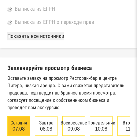
Выписка из ЕГРН
Выписка из ЕГРН о переходе прав
База Росстата
Показать все источники
Реестры ЕГРЮЛ и ЕГРИП Федеральной
налоговой службы России
Запланируйте просмотр бизнеса
Реестр государственных контрактов
Федерального казначейства
Оставьте заявку на просмотр Ресторан-бар в центре
Питера, низкая аренда. С вами свяжется представитель
Картотека арбитражных дел Высшего
продавца, подтвердит выбранное время просмотра,
арбитражного суда
согласует посещение с собственником бизнеса и
проведёт вам экскурсию.
Единый федеральный реестр сведений о
банкротстве юридических лиц
Сегодня
Завтра
Воскресенье
Понедельник
Вторн
07.08
08.08
09.08
10.08
11.0
Единый федеральный реестр сведений о