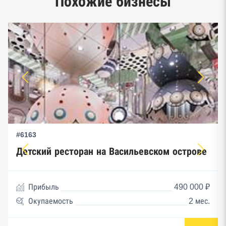
Похожие бизнесы
предпринимательства ФНС
#6163
Детский ресторан на Васильевском острове
Прибыль
490 000 ₽
Окупаемость
2 мес.