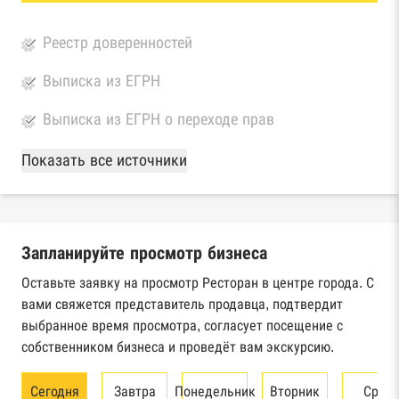
Реестр доверенностей
Выписка из ЕГРН
Выписка из ЕГРН о переходе прав
База Росстата
Показать все источники
Реестры ЕГРЮЛ и ЕГРИП Федеральной
налоговой службы России
Запланируйте просмотр бизнеса
Реестр государственных контрактов
Федерального казначейства
Оставьте заявку на просмотр Ресторан в центре города. С
вами свяжется представитель продавца, подтвердит
Картотека арбитражных дел Высшего
выбранное время просмотра, согласует посещение с
арбитражного суда
собственником бизнеса и проведёт вам экскурсию.
Единый федеральный реестр сведений о
Сегодня
Завтра
Понедельник
Вторник
Сред