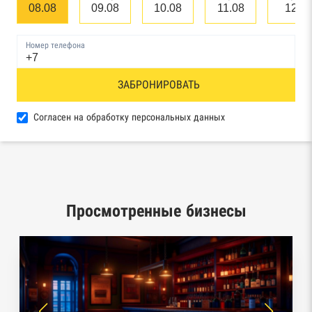
банкротстве юридических лиц
08.08
09.08
10.08
11.08
12.0
Единый федеральный реестр сведений о
Номер телефона
банкротстве физических лиц
Реестр товарных знаков и знаков обслуживания
ЗАБРОНИРОВАТЬ
Роспатента
Согласен на обработку персональных данных
База исполнительного производства
Федеральной службы судебных приставов
Центры раскрытия информации эмитентами
ценных бумаг
Просмотренные бизнесы
Реестры лицензий: Росалкоголь,
Росздравнадзор, Рособрнадзор, Роскомнадзор,
Роспотребнадзор, Росприроднадзор,
Ростехнадзор