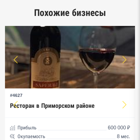
Google панорамы, Яндекс.Карты
Похожие бизнесы
Единый реестр малого и среднего
предпринимательства ФНС
#4627
Ресторан в Приморском районе
Прибыль
600 000 ₽
Окупаемость
8 мес.