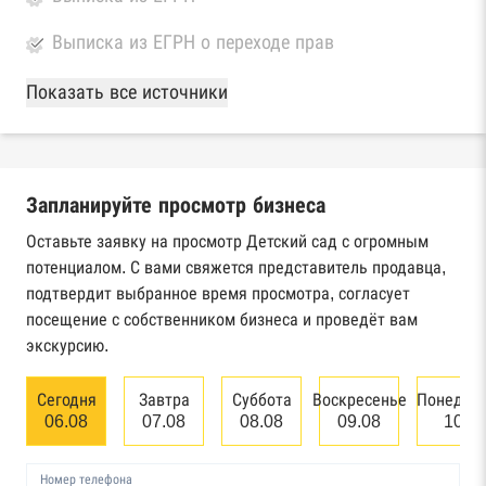
Выписка из ЕГРН о переходе прав
База Росстата
Показать все источники
Реестры ЕГРЮЛ и ЕГРИП Федеральной
налоговой службы России
Запланируйте просмотр бизнеса
Реестр государственных контрактов
Федерального казначейства
Оставьте заявку на просмотр Детский сад с огромным
потенциалом. С вами свяжется представитель продавца,
Картотека арбитражных дел Высшего
подтвердит выбранное время просмотра, согласует
арбитражного суда
посещение с собственником бизнеса и проведёт вам
экскурсию.
Единый федеральный реестр сведений о
банкротстве юридических лиц
Сегодня
Завтра
Суббота
Воскресенье
Понедел
06.08
07.08
08.08
09.08
10.0
Единый федеральный реестр сведений о
банкротстве физических лиц
Номер телефона