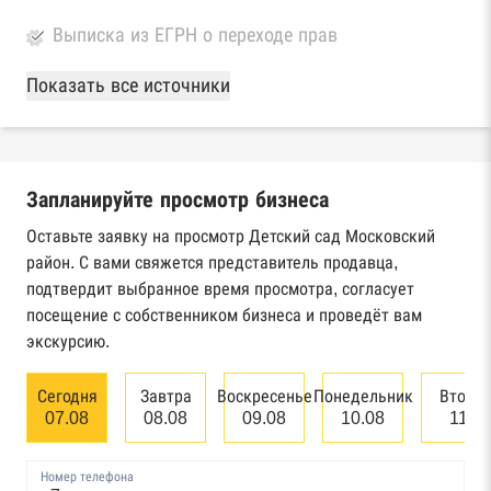
Выписка из ЕГРН о переходе прав
База Росстата
Показать все источники
Реестры ЕГРЮЛ и ЕГРИП Федеральной
налоговой службы России
Запланируйте просмотр бизнеса
Реестр государственных контрактов
Федерального казначейства
Оставьте заявку на просмотр Детский сад Московский
район. С вами свяжется представитель продавца,
Картотека арбитражных дел Высшего
подтвердит выбранное время просмотра, согласует
арбитражного суда
посещение с собственником бизнеса и проведёт вам
экскурсию.
Единый федеральный реестр сведений о
банкротстве юридических лиц
Сегодня
Завтра
Воскресенье
Понедельник
Вторн
07.08
08.08
09.08
10.08
11.0
Единый федеральный реестр сведений о
банкротстве физических лиц
Номер телефона