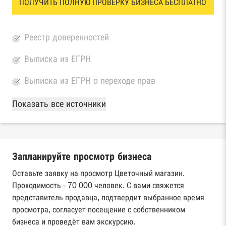
ПОЛУЧИТЬ ПОЛНУЮ ПРОВЕРКУ БИЗНЕСА БЕСПЛАТНО
Реестр доверенностей
Выписка из ЕГРН
Выписка из ЕГРН о переходе прав
База Росстата
Показать все источники
Реестры ЕГРЮЛ и ЕГРИП Федеральной
налоговой службы России
Запланируйте просмотр бизнеса
Реестр государственных контрактов
Федерального казначейства
Оставьте заявку на просмотр Цветочный магазин.
Проходимость - 70 000 человек. С вами свяжется
Картотека арбитражных дел Высшего
представитель продавца, подтвердит выбранное время
арбитражного суда
просмотра, согласует посещение с собственником
бизнеса и проведёт вам экскурсию.