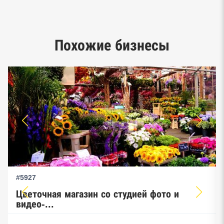
Google панорамы, Яндекс.Карты
Единый реестр малого и среднего
Похожие бизнесы
предпринимательства ФНС
#5927
Цветочная магазин со студией фото и
видео-...