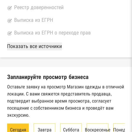
Реестр доверенностей
Выписка из ЕГРН
Выписка из ЕГРН о переходе прав
База Росстата
Показать все источники
Реестры ЕГРЮЛ и ЕГРИП Федеральной
налоговой службы России
Запланируйте просмотр бизнеса
Реестр государственных контрактов
Федерального казначейства
Оставьте заявку на просмотр Магазин одежды в отличной
локации. С вами свяжется представитель продавца,
Картотека арбитражных дел Высшего
подтвердит выбранное время просмотра, согласует
арбитражного суда
посещение с собственником бизнеса и проведёт вам
экскурсию.
Единый федеральный реестр сведений о
банкротстве юридических лиц
Сегодня
Завтра
Суббота
Воскресенье
Понедел