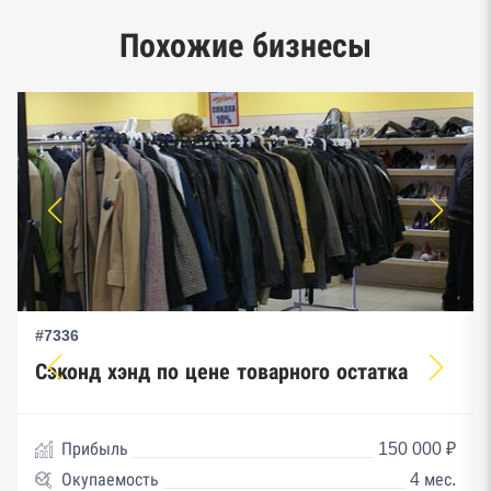
Единый реестр малого и среднего
Похожие бизнесы
предпринимательства ФНС
#7336
Сэконд хэнд по цене товарного остатка
Прибыль
150 000 ₽
Окупаемость
4 мес.