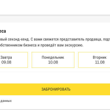
еральной налоговой службы России
трактов Федерального казначейства
еса
Высшего арбитражного суда
овый секонд-хенд. С вами свяжется представитель продавца, по
обственником бизнеса и проведёт вам экскурсию.
сведений о банкротстве юридических лиц
сведений о банкротстве физических лиц
Завтра
Понедельник
Вторник
09.08
10.08
11.08
аков обслуживания Роспатента
водства Федеральной службы судебных приставов
ии эмитентами ценных бумаг
ЗАБРОНИРОВАТЬ
оль, Росздравнадзор, Рособрнадзор, Роскомнадзор, Росп
х данных