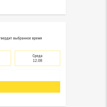
дтвердит выбранное время
Среда
12.08
отребнадзор, Росприроднадзор,