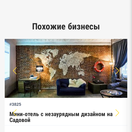
Google панорамы, Яндекс.Карты
Единый реестр малого и среднего
Похожие бизнесы
предпринимательства ФНС
#3825
Мини-отель с незаурядным дизайном на
Садовой