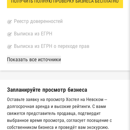
ПОЛУЧИТЬ ПОЛНУЮ ПРОВЕРКУ БИЗНЕСА БЕСПЛАТНО
Реестр доверенностей
Выписка из ЕГРН
Выписка из ЕГРН о переходе прав
База Росстата
Показать все источники
Реестры ЕГРЮЛ и ЕГРИП Федеральной
налоговой службы России
Запланируйте просмотр бизнеса
Реестр государственных контрактов
Федерального казначейства
Оставьте заявку на просмотр Хостел на Невском –
долгосрочная аренда и высокие рейтинги. С вами
Картотека арбитражных дел Высшего
свяжется представитель продавца, подтвердит
арбитражного суда
выбранное время просмотра, согласует посещение с
собственником бизнеса и проведёт вам экскурсию.