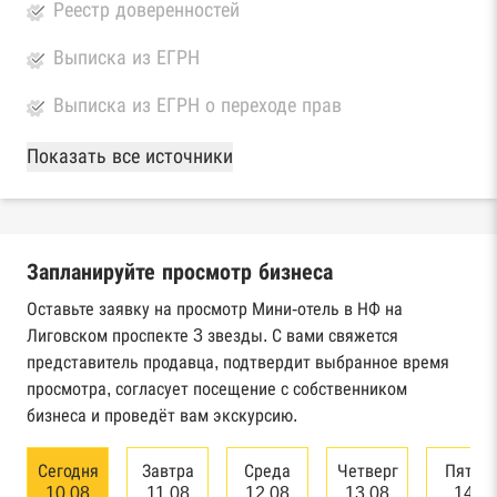
Реестр доверенностей
Выписка из ЕГРН
Выписка из ЕГРН о переходе прав
База Росстата
Показать все источники
Реестры ЕГРЮЛ и ЕГРИП Федеральной
налоговой службы России
Запланируйте просмотр бизнеса
Реестр государственных контрактов
Федерального казначейства
Оставьте заявку на просмотр Мини-отель в НФ на
Лиговском проспекте 3 звезды. С вами свяжется
Картотека арбитражных дел Высшего
представитель продавца, подтвердит выбранное время
арбитражного суда
просмотра, согласует посещение с собственником
бизнеса и проведёт вам экскурсию.
Единый федеральный реестр сведений о
банкротстве юридических лиц
Сегодня
Завтра
Среда
Четверг
Пятни
10.08
11.08
12.08
13.08
14.0