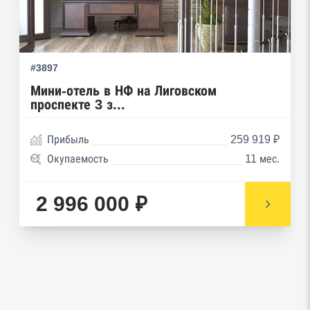
Реестры особых адресов ФНС
Реестр дисквалифицированных лиц
#3897
Реестры ФНС
Мини-отель в НФ на Лиговском
проспекте 3 з...
Реестр заключенных госконтрактов
Прибыль
259 919 ₽
Реестр членов Торгово-промышленной палаты
Окупаемость
11 мес.
Реестр уведомлений о залоге движимого
имущества нотариальной палаты
2 996 000 ₽
Реестр недействительных паспортов ФМС
Реестр заключенных госконтрактов
Google панорамы, Яндекс.Карты