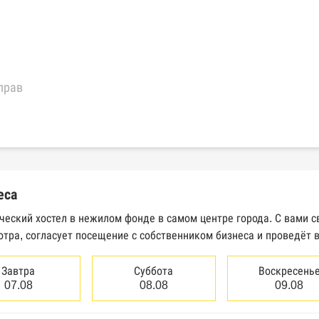
прав
еральной налоговой службы России
трактов Федерального казначейства
еса
Высшего арбитражного суда
ческий хостел в нежилом фонде в самом центре города. С вами 
тра, согласует посещение с собственником бизнеса и проведёт 
сведений о банкротстве юридических лиц
сведений о банкротстве физических лиц
Завтра
Суббота
Воскресень
07.08
08.08
09.08
аков обслуживания Роспатента