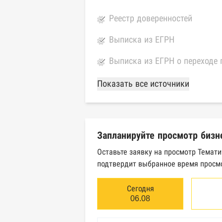
Реестр доверенностей
Выписка из ЕГРН
Выписка из ЕГРН о переходе 
База Росстата
Показать все источники
Реестры ЕГРЮЛ и ЕГРИП Фед
Реестр государственных кон
Запланируйте просмотр бизн
Картотека арбитражных дел 
Оставьте заявку на просмотр Темати
подтвердит выбранное время просмо
Единый федеральный реестр 
Единый федеральный реестр 
Сегодня
06.08
Реестр товарных знаков и зн