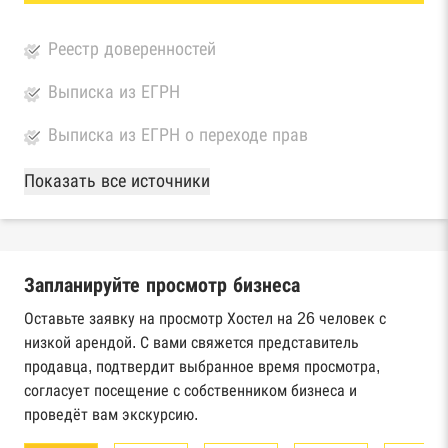
Реестр доверенностей
Выписка из ЕГРН
Выписка из ЕГРН о переходе прав
База Росстата
Показать все источники
Реестры ЕГРЮЛ и ЕГРИП Федеральной
налоговой службы России
Запланируйте просмотр бизнеса
Реестр государственных контрактов
Федерального казначейства
Оставьте заявку на просмотр Хостел на 26 человек с
низкой арендой. С вами свяжется представитель
Картотека арбитражных дел Высшего
продавца, подтвердит выбранное время просмотра,
арбитражного суда
согласует посещение с собственником бизнеса и
проведёт вам экскурсию.
Единый федеральный реестр сведений о