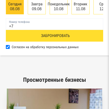
банкротстве юридических лиц
Сегодня
Завтра
Понедельник
Вторник
Сред
08.08
09.08
10.08
11.08
12.0
Единый федеральный реестр сведений о
банкротстве физических лиц
Номер телефона
Реестр товарных знаков и знаков обслуживания
ЗАБРОНИРОВАТЬ
Роспатента
База исполнительного производства
Согласен на обработку персональных данных
Федеральной службы судебных приставов
Центры раскрытия информации эмитентами
ценных бумаг
Просмотренные бизнесы
Реестры лицензий: Росалкоголь,
Росздравнадзор, Рособрнадзор, Роскомнадзор,
Роспотребнадзор, Росприроднадзор,
Ростехнадзор