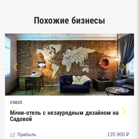
Google панорамы, Яндекс.Карты
Единый реестр малого и среднего
Похожие бизнесы
предпринимательства ФНС
#3825
Мини-отель с незаурядным дизайном на
Садовой
Прибыль
135 900 ₽