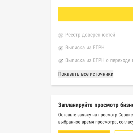
Реестр доверенностей
Выписка из ЕГРН
Выписка из ЕГРН о переходе 
База Росстата
Показать все источники
Реестры ЕГРЮЛ и ЕГРИП Фед
Реестр государственных кон
Запланируйте просмотр бизн
Картотека арбитражных дел 
Оставьте заявку на просмотр Сервис
выбранное время просмотра, соглас
Единый федеральный реестр 