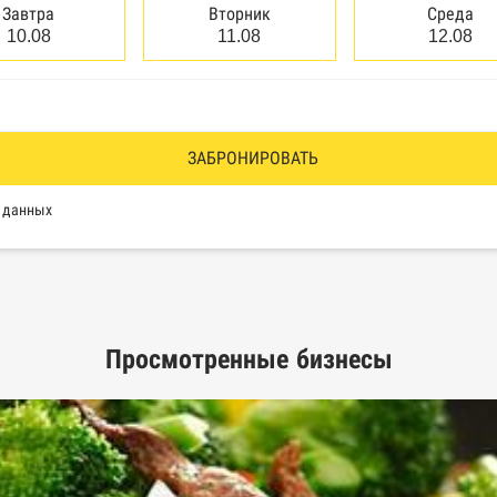
сведений о банкротстве физических лиц
Завтра
Вторник
Среда
10.08
11.08
12.08
аков обслуживания Роспатента
водства Федеральной службы судебных приставов
ии эмитентами ценных бумаг
ЗАБРОНИРОВАТЬ
оль, Росздравнадзор, Рособрнадзор, Роскомнадзор, Росп
х данных
еестр недобросовестных поставщиков
Просмотренные бизнесы
ых лиц
рактов