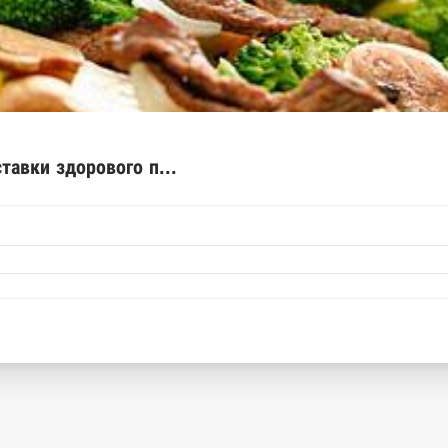
ышленной палаты
е движимого имущества нотариальной палаты
спортов ФМС
рактов
тавки здорового п...
арты
днего предпринимательства ФНС