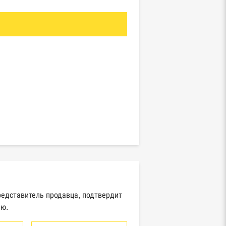
редставитель продавца, подтвердит
ию.