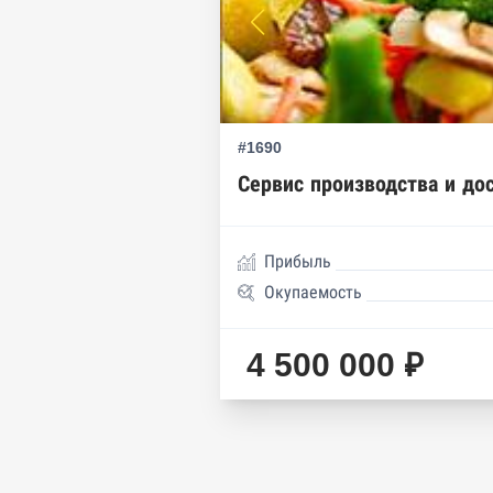
Реестр членов Торгово-пром
Реестр уведомлений о залог
Реестр недействительных па
#1690
Реестр заключенных госконт
Сервис производства и дос
Google панорамы, Яндекс.К
Единый реестр малого и сре
Прибыль
Окупаемость
4 500 000 ₽