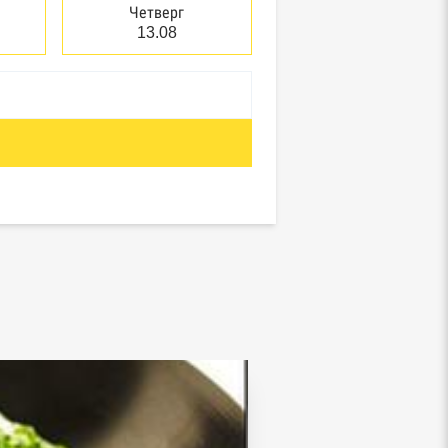
Четверг
13.08
отребнадзор, Росприроднадзор,