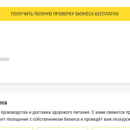
ПОЛУЧИТЬ ПОЛНУЮ ПРОВЕРКУ БИЗНЕСА БЕСПЛАТНО
прав
еральной налоговой службы России
трактов Федерального казначейства
еса
Высшего арбитражного суда
 производства и доставки здорового питания. С вами свяжется п
ует посещение с собственником бизнеса и проведёт вам экскурс
сведений о банкротстве юридических лиц